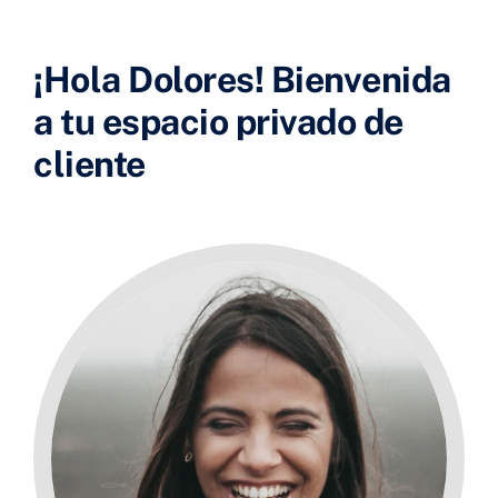
+ Info
¡Hola Dolores! Bienvenida
Valorador
a tu espacio privado de
CONTACTO
cliente