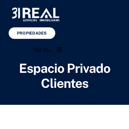
Saltar
al
contenido
PROPIEDADES
Go to...
Espacio Privado
Inicio
Clientes
Servicios
Nosotros
Revista