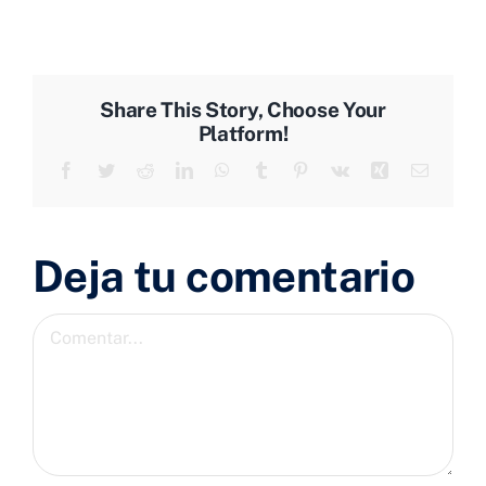
Share This Story, Choose Your
Platform!
Facebook
Twitter
Reddit
LinkedIn
WhatsApp
Tumblr
Pinterest
Vk
Xing
Correo
electrón
Deja tu comentario
Comentar